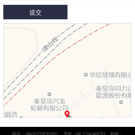
电话：+86(0)3358507892 手机: +86 15243460701 邮箱：